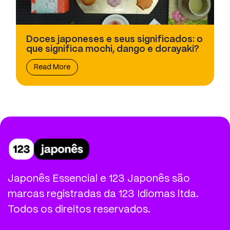
Doces japoneses e seus significados: o
que significa mochi, dango e dorayaki?
Read More
Japonês Essencial e 123 Japonês são
marcas registradas da 123 Idiomas ltda.
Todos os direitos reservados.