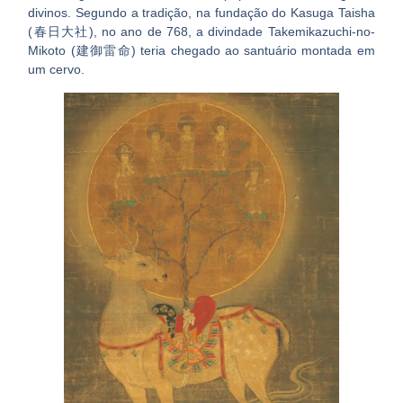
divinos
. Segundo a tradição, na fundação do
Kasuga Taisha
(春日大社)
, no ano de 768, a divindade
Takemikazuchi-no-
Mikoto (建御雷命)
teria chegado ao santuário montada em
um cervo.