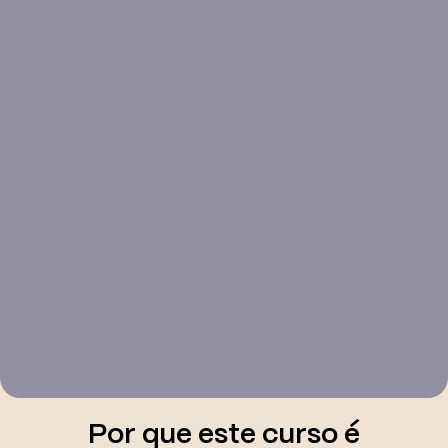
reflexos de toda essa trajetória.
O Japão contemporâneo e os
Modernidade
Por que este curso é