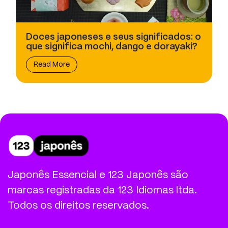
Doces japoneses e seus significados: o
que significa mochi, dango e dorayaki?
Read More
Japonês Essencial e 123 Japonês são
marcas registradas da 123 Idiomas ltda.
Todos os direitos reservados.