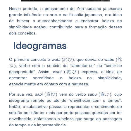
Nesse período, o pensamento do
Zen-budismo
já exercia
grande influência na arte e na filosofia japonesa, e a ideia
de buscar o autoconhecimento e encontrar beleza na
simplicidade acabou contribuindo para a formação desses
dois conceitos.
Ideogramas
O primeiro conceito é
wabi
(詫び)
, que deriva de
wabu (詫
ぶ)
, verbo com o sentido de “lamentar-se” ou “sentir-se
desapontado”. Assim,
wabi
(詫び)
expressa a ideia de
encontrar serenidade e beleza na simplicidade
,
especialmente em contato com a natureza.
Por sua vez,
sabi
(寂び)
vem do verbo
sabu
(寂ぶ),
cujo
ideograma remete ao ato de “envelhecer com o tempo”.
Então, o substantivo passou a representar o
sentimento de
solidão
por não ter mais por perto pessoas queridas por ter
envelhecido, enfatizando a beleza que surge da passagem
do tempo e da impermanência.