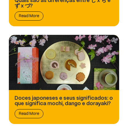
Quais são as diferenças entre じ x ぢ e
ず x づ?
Read More
Doces japoneses e seus significados: o
que significa mochi, dango e dorayaki?
Read More