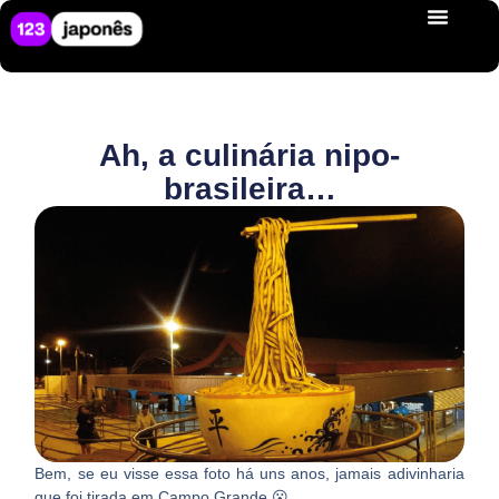
Ah, a culinária nipo-
brasileira…
Bem, se eu visse essa foto há uns anos, jamais adivinharia
que foi tirada em Campo Grande 😮