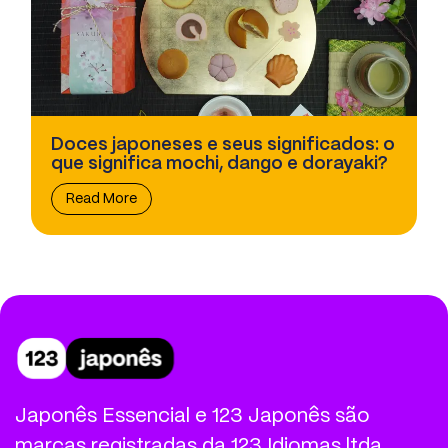
Doces japoneses e seus significados: o
que significa mochi, dango e dorayaki?
Read More
Japonês Essencial e 123 Japonês são
marcas registradas da 123 Idiomas ltda.