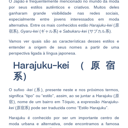
O Japão é frequentemente mencionado no mundo da moda
por seus estilos autênticos e criativos. Muitos deles
ganharam grande visibilidade nas redes sociais,
especialmente entre jovens interessados em moda
alternativa. Entre os mais conhecidos estão
Harajuku-kei
(原
宿系),
Gyaru-kei
(ギャル系) e
Sabukaru-kei
(サブカル系)
.
Vamos ver quais são as características desses estilos e
entender a origem de seus nomes a partir de uma
perspectiva ligada à língua japonesa.
Harajuku-kei（原宿
系）
O sufixo
-kei
(系)
, presente neste e nos próximos termos,
significa
“tipo”
ou
“estilo”
, assim, ao se juntar a Harajuku (原
宿), nome de um bairro em Tóquio, a expressão
Harajuku-
kei
(原宿系)
pode ser traduzida como
“Estilo Harajuku”
.
Harajuku é conhecido por ser um importante centro de
moda urbana e alternativa, onde encontramos a famosa