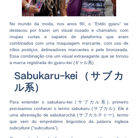
No mundo da moda, nos anos 90, o “Estilo gyaru” se
destacou por trazer um
visual ousado e chamativo
, com
roupas curtas e sapatos de plataforma que eram
combinados com uma maquiagem marcante, com uso de
cílios postiços, delineadores marcantes e pele bronzeada.
Essa combinação cria um visual extravagante que se tornou
a marca registrada do
gyaru-kei
(ギャル系)
.
Sabukaru-kei（サブカ
ル系）
Para entender o
sabukaru-kei (サブカル系)
, primeiro
precisamos conhecer o termo
sabukaru (サブカル)
. Ele é
uma abreviação de
sabukaruchā (サブカルチャー)
, termo
que vem do empréstimo linguístico da palavra inglesa
subculture
(“subcultura”).