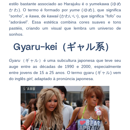
estilo bastante associado ao Harajuku é o
yumekawa (ゆめ
かわ)
. O termo é formado por
yume
(ゆめ)
, que significa
“sonho”, e
kawa
, de
kawaii
(かわいい)
, que significa “fofo” ou
“adorável”. Essa estética combina cores suaves e tons
pastéis, criando um visual que lembra um universo de
sonhos.
Gyaru-kei（ギャル系）
Gyaru
（ギャル）
é uma subcultura japonesa que teve seu
auge entre as décadas de 1990 e 2000, especialmente
entre jovens de 15 a 25 anos. O termo gyaru (ギャル) vem
do inglês
girl
, adaptado à pronúncia japonesa.