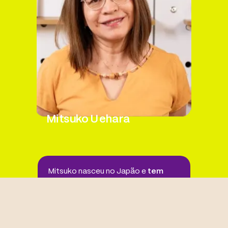
Mitsuko Uehara
Mitsuko nasceu no Japão e
tem
mais de 40 anos de experiência
como professora de japonês.
Participou do Programa “Ensino da
língua japonesa como língua de