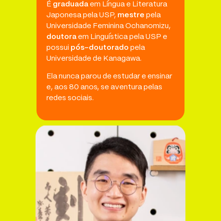
É
graduada
em Língua e Literatura
Japonesa pela USP,
mestre
pela
Universidade Feminina Ochanomizu,
doutora
em Linguística pela USP e
possui
pós-doutorado
pela
Universidade de Kanagawa.
Ela nunca parou de estudar e ensinar
e, aos 80 anos, se aventura pelas
redes sociais.